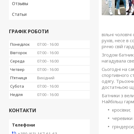
Отзывы
Статьи
ГРАФІК РОБОТИ
вільні чоловіч
рухів, несе в 
Понеділок
07:00
16:00
річчю свій гар
Вівторок
07:00
16:00
Згодом батник 
нагадувала све
Середа
07:00
16:00
Сьогодні на са
Четвер
07:00
16:00
спортивного с
Пʼятниця
Вихідний
одягу. Трьохни
Субота
07:00
16:00
достатньою щі
Неділя
07:00
16:00
Батники з вел
Найбільш гармо
кросівки;
КОНТАКТИ
черевики 
гріндерси
+380 (63) 167-61-63