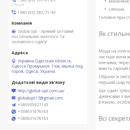
мокасини;
Lifecell
сліпони.
+380 (93) 582-71-43
Головне при ст
Global opt - прямий оптовий
Як стильн
постачальник жіночого та
чоловічого одягу!
Мода на oversi
частіше вони м
Украина Одесская область
плечима, через
Одесса Промрынок 7 км, мылка под
мають гарний в
горой, Одеса, Україна
Образи зі свет
перший шар пі
Ще один тренд 
http://global-opt.com.ua/
джинсами з ви
globalopt17@gmail.com
в'язкою, особл
+380935827143
+308631676163
Всі секре
+380631676163