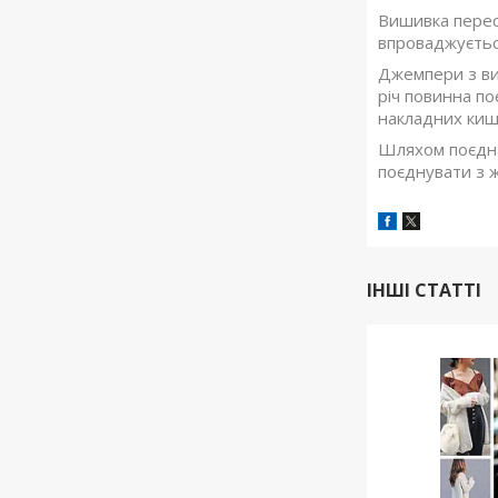
Вишивка перес
впроваджуєтьс
Джемпери з виш
річ повинна п
накладних кише
Шляхом поєднан
поєднувати з 
ІНШІ СТАТТІ