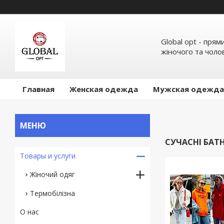
Global opt - пря
жіночого та чолов
Главная
Женская одежда
Мужская одежда
СУЧАСНІ БАТ
Товары и услуги
Жіночий одяг
Термобілізна
О нас