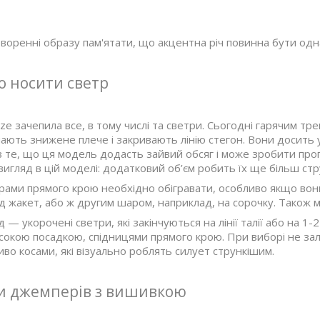
воренні образу пам'ятати, що акцентна річ повинна бути одн
о носити светр
ze зачепила все, в тому числі та светри. Сьогодні гарячим тр
ають знижене плече і закривають лінію стегон. Вони досить ун
 те, що ця модель додасть зайвий обсяг і може зробити проп
игляд в цій моделі: додатковий об’єм робить їх ще більш ст
рами прямого крою необхідно обігравати, особливо якщо вони
д жакет, або ж другим шаром, наприклад, на сорочку. Також м
— укорочені светри, які закінчуються на лінії талії або на 1
сокою посадкою, спідницями прямого крою. При виборі не зал
иво косами, які візуально роблять силует стрункішим.
ти джемперів з вишивкою