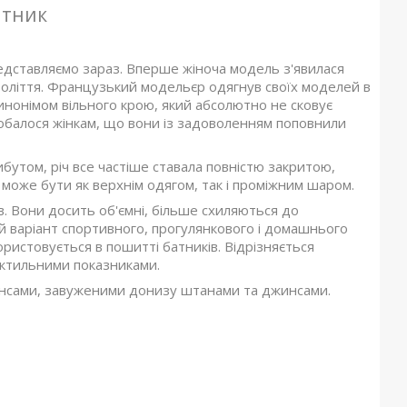
атник
редставляємо зараз. Вперше жіноча модель з'явилася
толіття. Французький модельєр одягнув своїх моделей в
 синонімом вільного крою, який абсолютно не сковує
подобалося жінкам, що вони із задоволенням поповнили
утом, річ все частіше ставала повністю закритою,
 може бути як верхнім одягом, так і проміжним шаром.
в. Вони досить об'ємні, більше схиляються до
 варіант спортивного, прогулянкового і домашнього
ристовується в пошитті батників. Відрізняється
актильними показниками.
гінсами, завуженими донизу штанами та джинсами.