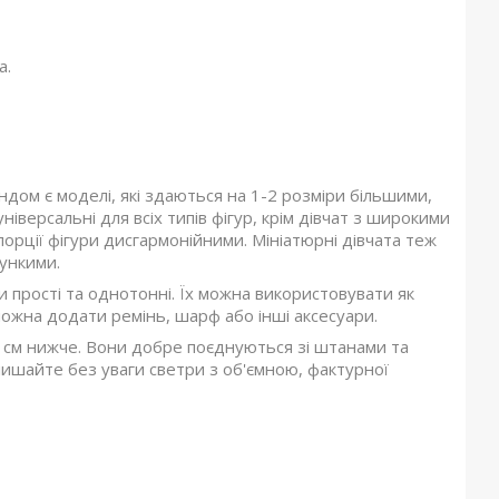
а.
ендом є моделі, які здаються на 1-2 розміри більшими,
іверсальні для всіх типів фігур, крім дівчат з широкими
орції фігури дисгармонійними. Мініатюрні дівчата теж
рункими.
 прості та однотонні. Їх можна використовувати як
ожна додати ремінь, шарф або інші аксесуари.
-2 см нижче. Вони добре поєднуються зі штанами та
ишайте без уваги светри з об'ємною, фактурної