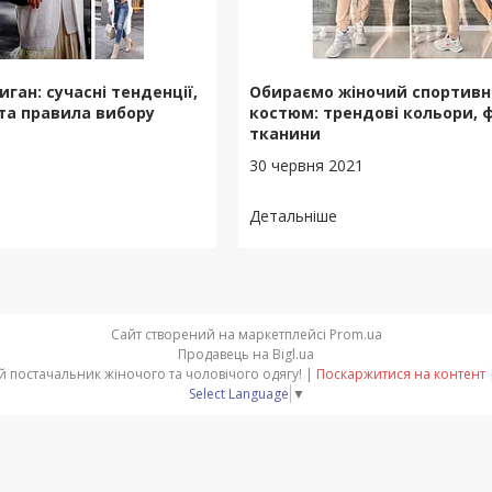
ган: сучасні тенденції,
Обираємо жіночий спортив
 та правила вибору
костюм: трендові кольори, 
тканини
30 червня 2021
Сайт створений на маркетплейсі
Prom.ua
Продавець на Bigl.ua
Global opt - прямий оптовий постачальник жіночого та чоловічого одягу! |
Поскаржитися на контент
Select Language
▼