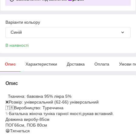
Варіанти кольору
Синій
В наявності
Опис
Характеристики
Доставка
Оплата
Умови п
Опис
Тканина: бавовна 95% лікра 5%
❌Розмір: універсальний (62-66) універсальний
🇹🇷Виробництво: Туреччина
✨Батальна жіноча туніка гарної якості,рукав вставний.
Довжина виробу-85см
ПОГ66см, ПОБ 80см
😁Тягнеться