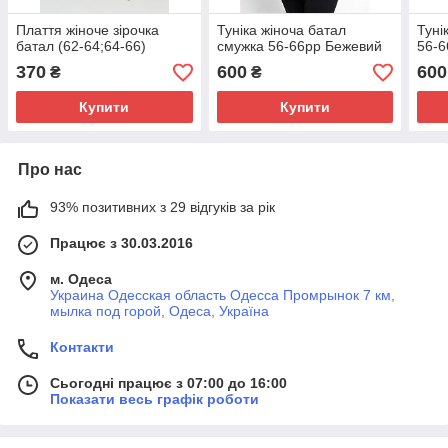
Плаття жіноче зірочка
Туніка жіноча батал
Туні
батал (62-64;64-66)
смужка 56-66рр Бежевий
56-6
370
600
600
₴
₴
Купити
Купити
Про нас
93% позитивних з 29 відгуків за рік
Працює з 30.03.2016
м. Одеса
Украина Одесская область Одесса Промрынок 7 км,
мылка под горой, Одеса, Україна
Контакти
Сьогодні працює з 07:00 до 16:00
Показати весь графік роботи