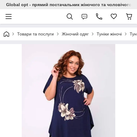
Global opt - прямий постачальник жіночого та чоловічого о
Товари та послуги
Жіночий одяг
Туніки жіночі
Тун