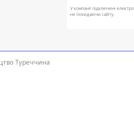
У компанії підключені електр
не покидаючи сайту.
цтво Туреччина