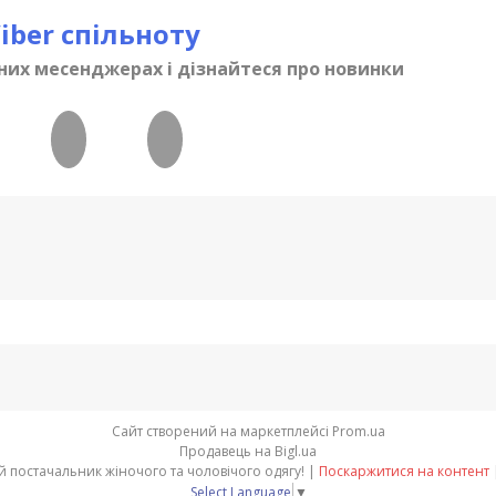
iber спільноту
них месенджерах і дізнайтеся про новинки
Сайт створений на маркетплейсі
Prom.ua
Продавець на Bigl.ua
Global opt - прямий оптовий постачальник жіночого та чоловічого одягу! |
Поскаржитися на контент
Select Language
▼