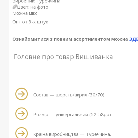
Виробник: Туреччина
🌈Цвет: на фото
Можна мікс
Опт от 3-х штук
Ознайомитися з повним асортиментом можна
ЗДЕ
Головне про товар Вишиванка
Состав — шерсть/акрил (30/70)
Розмір — універсальний (52-58рр)
Країна виробництва — Туреччина.