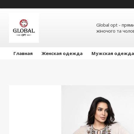
Global opt - пря
жіночого та чолов
Главная
Женская одежда
Мужская одежда