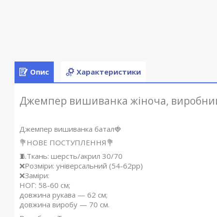
Опис
Характеристики
Джемпер вишиванка жіноча, виробни
Джемпер вишиванка батал🍓
💐НОВЕ ПОСТУПЛЕННЯ💐
🧵Ткань: шерсть/акрил 30/70
❌Розміри: універсальний (54-62рр)
❌Заміри:
НОГ: 58-60 см;
довжина рукава — 62 см;
довжина виробу — 70 см.