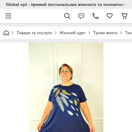
Global opt - прямий постачальник жіночого та чоловічого о
Товари та послуги
Жіночий одяг
Туніки жіночі
Тун