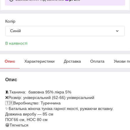
Колір
Синій
В наявності
Опис
Характеристики
Доставка
Оплата
Умови п
Опис
🧵Тканина: бавовна 95% лікра 5%
❌Розмір: універсальний (62-66) універсальний
🇹🇷Виробництво: Туреччина
✨Батальна жіноча туніка гарної якості, ружаючи вставну.
Довжина виробу — 85 см
ПОГ66 см, НОС 80 см
😁Тягнеться