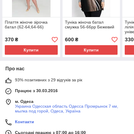
Плаття жіноче зірочка
Туніка жіноча батал
Туні
батал (62-64;64-66)
смужка 56-66рр Бежевий
лілі
унів
370
600
330
₴
₴
Купити
Купити
Про нас
93% позитивних з 29 відгуків за рік
Працює з 30.03.2016
м. Одеса
Украина Одесская область Одесса Промрынок 7 км,
мылка под горой, Одеса, Україна
Контакти
Сьогодні працює з 07:00 до 16:00