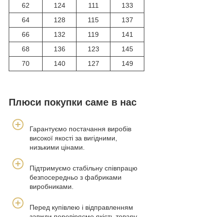
62
124
111
133
64
128
115
137
66
132
119
141
68
136
123
145
70
140
127
149
Плюси покупки саме в нас
Гарантуємо постачання виробів
високої якості за вигідними,
низькими цінами.
Підтримуємо стабільну співпрацю
безпосередньо з фабриками
виробниками.
Перед купівлею і відправленням
завжди перевіряємо якість товару.