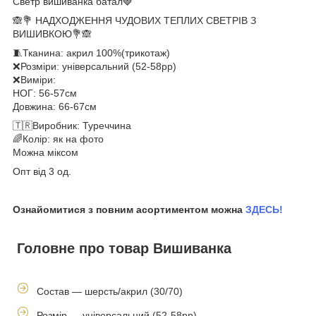
Светр вишиванка батал🍓
🙈💐 НАДХОДЖЕННЯ ЧУДОВИХ ТЕПЛИХ СВЕТРІВ З
ВИШИВКОЮ💐🙈
🧵Тканина: акрил 100%(трикотаж)
❌Розміри: універсальний (52-58рр)
❌Виміри:
НОГ: 56-57см
Довжина: 66-67см
🇹🇷Виробник: Туреччина
🌈Колір: як на фото
Можна міксом
Опт від 3 од.
Ознайомитися з повним асортиментом можна
ЗДЕСЬ!
Головне про товар Вишиванка
Состав — шерсть/акрил (30/70)
Розмір — універсальний (52-58рр)