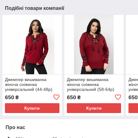
Подібні товари компанії
Джемпер вишиванка
Джемпер вишиванка
Дже
жіноча сніжинка
жіноча сніжинка
жіно
універсальний (44-48р)
універсальний (58-64р)
унів
Бордо
Бордовий
650
650
650
₴
₴
Купити
Купити
Про нас