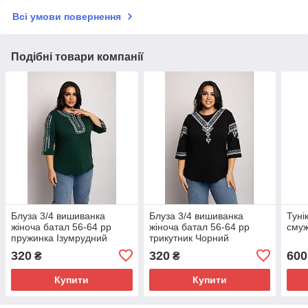
Всі умови повернення
Подібні товари компанії
Блуза 3/4 вишиванка
Блуза 3/4 вишиванка
Туні
жіноча батал 56-64 рр
жіноча батал 56-64 рр
смуж
пружинка Ізумрудний
трикутник Чорний
320
320
600
₴
₴
Купити
Купити