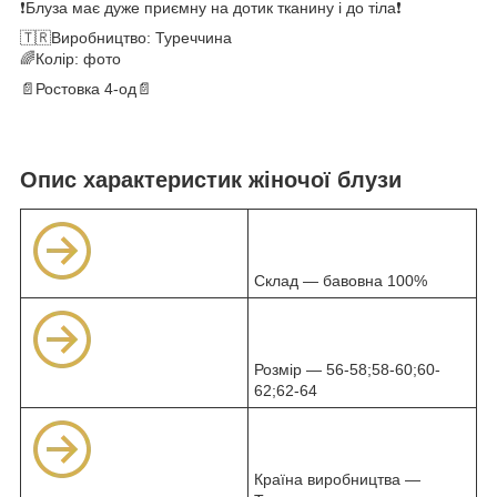
❗Блуза має дуже приємну на дотик тканину і до тіла❗
🇹🇷Виробництво: Туреччина
🌈Колір: фото
📄Ростовка 4-од📄
Опис характеристик жіночої блузи
Склад — бавовна 100%
Розмір — 56-58;58-60;60-
62;62-64
Країна виробництва —