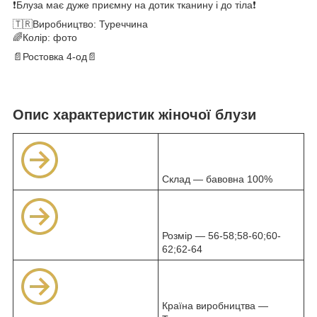
❗Блуза має дуже приємну на дотик тканину і до тіла❗
🇹🇷Виробництво: Туреччина
🌈Колір: фото
📄Ростовка 4-од📄
Опис характеристик жіночої блузи
Склад — бавовна 100%
Розмір — 56-58;58-60;60-
62;62-64
Країна виробництва —