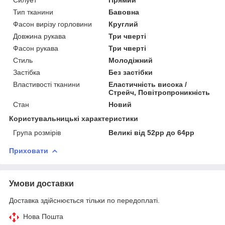
Тип тканини
Бавовна
Фасон вирізу горловини
Круглий
Довжина рукава
Три чверті
Фасон рукава
Три чверті
Стиль
Молодіжний
Застібка
Без застібки
Властивості тканини
Еластичність висока /
Стрейч, Повітропроникність
Стан
Новий
Користувальницькі характеристики
Група розмірів
Великі від 52рр до 64рр
Приховати
Умови доставки
Доставка здійснюється тільки по передоплаті.
Нова Пошта