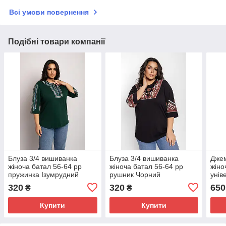
Всі умови повернення
Подібні товари компанії
Блуза 3/4 вишиванка
Блуза 3/4 вишиванка
Дже
жіноча батал 56-64 рр
жіноча батал 56-64 рр
жіно
пружинка Ізумрудний
рушник Чорний
унів
Бор
320
320
650
₴
₴
Купити
Купити