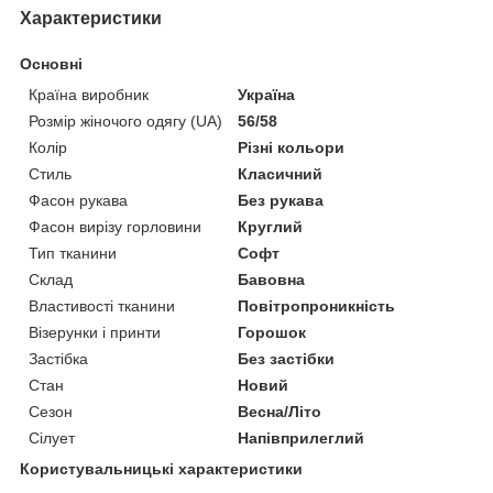
Характеристики
Основні
Країна виробник
Україна
Розмір жіночого одягу (UA)
56/58
Колір
Різні кольори
Стиль
Класичний
Фасон рукава
Без рукава
Фасон вирізу горловини
Круглий
Тип тканини
Софт
Склад
Бавовна
Властивості тканини
Повітропроникність
Візерунки і принти
Горошок
Застібка
Без застібки
Стан
Новий
Сезон
Весна/Літо
Сілует
Напівприлеглий
Користувальницькі характеристики