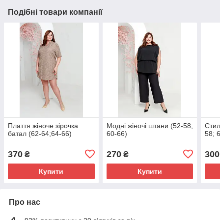
Подібні товари компанії
Плаття жіноче зірочка
Модні жіночі штани (52-58;
Стил
батал (62-64;64-66)
60-66)
58; 
370
270
300
₴
₴
Купити
Купити
Про нас