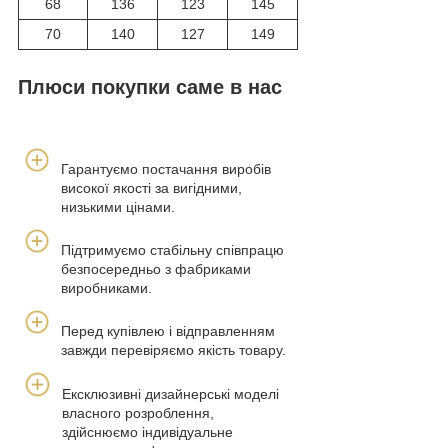
68
136
123
145
70
140
127
149
Плюси покупки саме в нас
Гарантуємо постачання виробів
високої якості за вигідними,
низькими цінами.
Підтримуємо стабільну співпрацю
безпосередньо з фабриками
виробниками.
Перед купівлею і відправленням
завжди перевіряємо якість товару.
Ексклюзивні дизайнерські моделі
власного розроблення,
здійснюємо індивідуальне