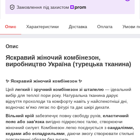
Замовлення під захистом
Опис
Характеристики
Доставка
Оплата
Умови п
Опис
Яскравий жіночий комбінезон,
виробництво Україна (турецька тканина)
✨ Яскравий жіночий комбінезон
✨
Цей
легкий і зручний комбінезон зі штапелю
— ідеальний
вибір для теплої пори року. Натуральна тканина дарує
відчуття прохолоди та комфорту навіть у найспекотніші дні,
водночас м'яко лягає по фігурі та дає шкірі дихати.
Вільний крій
забезпечує повну свободу рухів,
еластичний
пояс або зав'язка
вигідно підкреслює талію, створюючи
жіночний силует. Комбінезон легко поєднується з
сандаліями,
кедами або еспадрильями
, даючи змогу створювати стильні
повсякденні образи без зусиль.