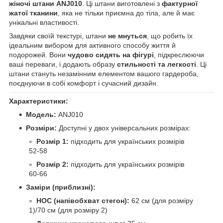
жіночі штани ANJ010
. Ці штани виготовлені з
фактурної
жатої тканини
, яка не тільки приємна до тіла, але й має
унікальні властивості.
Завдяки своїй текстурі, штани
не мнуться
, що робить їх
ідеальним вибором для активного способу життя й
подорожей. Вони
чудово сидять на фігурі
, підкреслюючи
ваші переваги, і додають образу
стильності та легкості
. Ці
штани стануть незамінним елементом вашого гардероба,
поєднуючи в собі комфорт і сучасний дизайн.
Характеристики:
Модель:
ANJ010
Розміри:
Доступні у двох універсальних розмірах:
Розмір 1:
підходить для українських розмірів
52-58
Розмір 2:
підходить для українських розмірів
60-66
Заміри (приблизні):
НОС (напівобхват стегон):
62 см (для розміру
1)/70 см (для розміру 2)