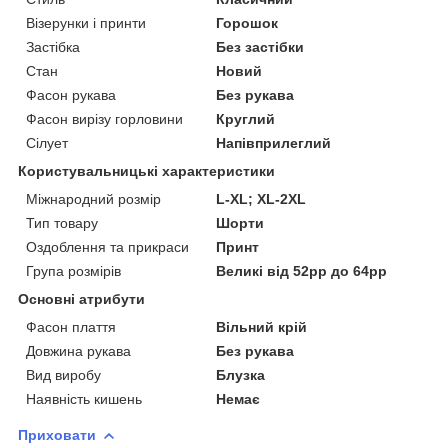
Візерунки і принти
Горошок
Застібка
Без застібки
Стан
Новий
Фасон рукава
Без рукава
Фасон вирізу горловини
Круглий
Сілует
Напівприлеглий
Користувальницькі характеристики
Міжнародний розмір
L-XL; XL-2XL
Тип товару
Шорти
Оздоблення та прикраси
Принт
Група розмірів
Великі від 52рр до 64рр
Основні атрибути
Фасон плаття
Вільний крій
Довжина рукава
Без рукава
Вид виробу
Блузка
Наявність кишень
Немає
Приховати