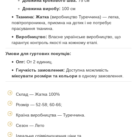
Довжина крокового шва:
75 см
Довжина виробу:
100 см
Тканина:
Жатка
(виробництво Туреччина) — легка,
повітропроникна, приємна на дотик і не потребує
прасування тканина.
Виробництво:
Власне українське виробництво, що
гарантує контроль якості на кожному етапі.
Умови для гуртових покупців:
Опт:
От 2 единиц.
Гнучкість замовлення:
Доступна можливість
міксувати розміри та кольори
в одному замовлення.
Склад — Жатка 100%
Розмір — 52-58; 60-66;
Країна виробництва — Туреччина.
Сезон — Лето
Ідеальне співвідношення ціни та