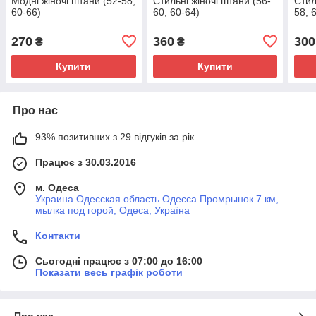
Модні жіночі штани (52-58;
Стильні жіночі штани (56-
Стил
60-66)
60; 60-64)
58; 
270
360
300
₴
₴
Купити
Купити
Про нас
93% позитивних з 29 відгуків за рік
Працює з 30.03.2016
м. Одеса
Украина Одесская область Одесса Промрынок 7 км,
мылка под горой, Одеса, Україна
Контакти
Сьогодні працює з 07:00 до 16:00
Показати весь графік роботи
Про нас